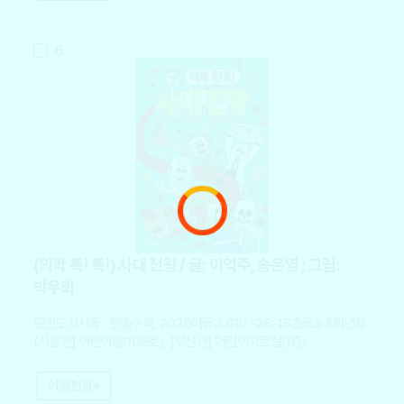
6
(의학 톡! 톡!) 사대 천왕 / 글: 이억주, 송은영 ; 그림:
박우희
일반도서
서울 : 한솔수북, 2026
아동3 610 -26-16
초등3·4학년용
[서울관] 어린이방(105호), [부산관] 어린이자료실(1층)
이용현황