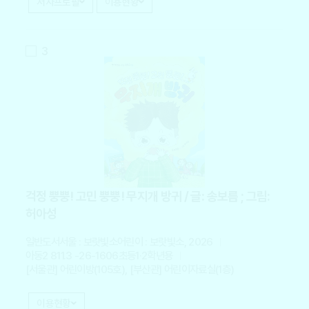
저자프로필
이용현황
3
걱정 뿡뿡! 고민 뿡뿡! 무지개 방귀 / 글: 송보름 ; 그림:
허아성
일반도서
서울 : 보랏빛소어린이 : 보랏빛소, 2026
아동2 811.3 -26-1606
초등1·2학년용
[서울관] 어린이방(105호), [부산관] 어린이자료실(1층)
이용현황