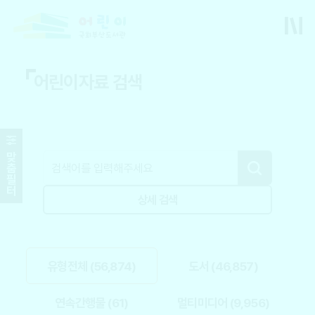
어린이자료 검색
맞
춤
필
터
상세 검색
유형전체 (56,874)
도서 (46,857)
연속간행물 (61)
멀티미디어 (9,956)