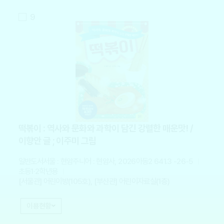
9
떡볶이 : 역사와 문화와 과학이 담긴 강렬한 매운맛! /
이향안 글 ; 이주미 그림
일반도서
서울 : 현암주니어 : 현암사, 2026
아동2 641.3 -26-5
초등1·2학년용
[서울관] 어린이방(105호), [부산관] 어린이자료실(1층)
이용현황