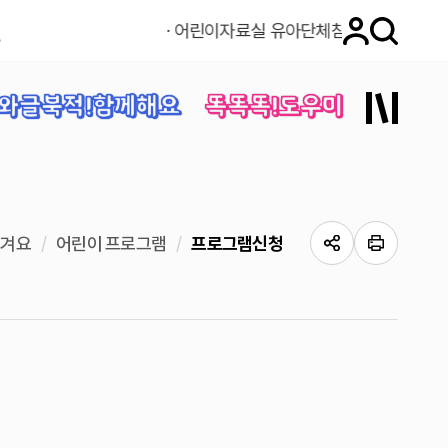
·
어린이자료실 유아단체참관 중지안내
와글북적!함께해요
똑똑똑!도우미
즐겨요
어린이 프로그램
프로그램신청