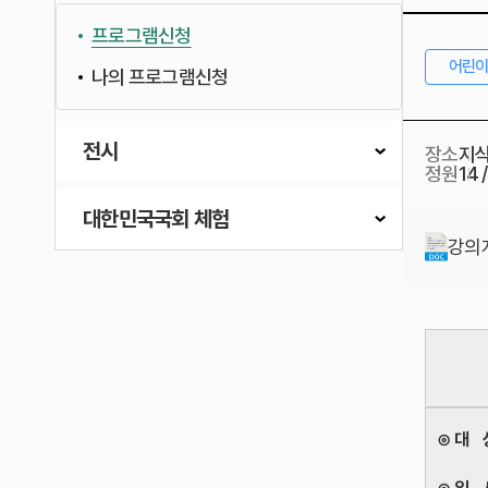
프로그램신청
어린
나의 프로그램신청
전시
장소
지
정원
14 
대한민국국회 체험
강의계
⊙ 대 