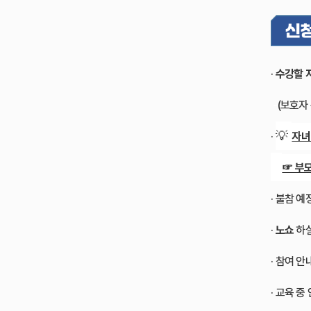
·
수강할 
-
(보호자
💡
·
자녀
☞ 부
· 불참 
·
노쇼
하실
· 참여 
· 교육 