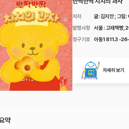
반짝반짝 치치의 과자
저자
글: 김지안 ; 그림
발행사항
서울 : 고래책빵, 
청구기호
아동1 811.3 -26
자세히 보기
 요약