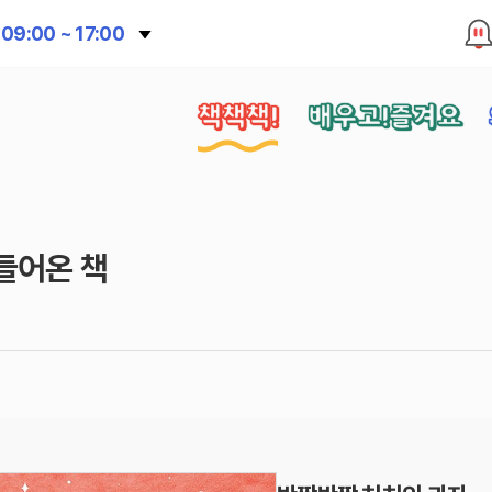
09:00 ~ 17:00
책책책!
배우고!즐겨요
들어온 책