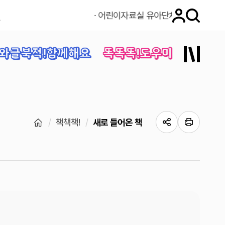
·
어린이자료실 유아단체참관 중지안내
와글북적!함께해요
똑똑똑!도우미
책책책!
새로 들어온 책