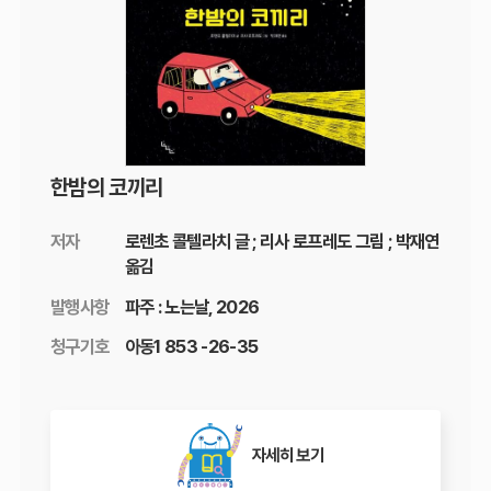
한밤의 코끼리
저자
로렌초 콜텔라치 글 ; 리사 로프레도 그림 ; 박재연
옮김
발행사항
파주 : 노는날, 2026
청구기호
아동1 853 -26-35
자세히 보기