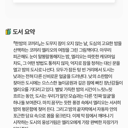
도서 요약
『한밤의 코끼리』는 도무지 잠이 오지 않는 날, 도심의 고요한 밤을
산책하는 코끼리 엘리오의 여정을 그린 그림책이다. 아무리
피곤해도 눈이 말똥말똥해지는 밤, 엘리오는 따뜻한 캐모마일
차도, 그 어떤 방법도 통하지 않자, 억지로 잠을 청하는 대신 문을
열고 밤의 도시로 나선다. 모두가 잠든 텅 빈 거리에서 도시는
낮과는 전혀 다른 신비로운 얼굴을 드러낸다. 낮의 소란함이
잦아든 도시에는 으스스한 놀이공원과 깊은 잠에 빠진 장난감들이
엘리오를 기다리고 있다. 별빛 가득한 밤의 시간이 느릿느릿
흐르는 동안, 도시는 우리가 알던 모습과는 다른 ‘진짜 얼굴’을
하나둘 보여준다. 마치 꿈꾸는 듯한 풍경 속에서 엘리오는 서서히
밤의 평온함에 젖어 든다. 그리고 밤의 끝자락에서 자동차 안의
포근한 담요 속으로 몸을 웅크린다. 이제 막 잠에서 깨어나기
시작하는 도시의 웅성거림은 엘리오에게 가장 완벽한 자장가가