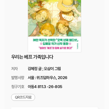
우리는 베프 가족입니다
저자
김혜정 글 ; 오삼이 그림
발행사항
서울 : 위즈덤하우스, 2026
청구기호
아동4 811.3 -26-805
QR코드자료